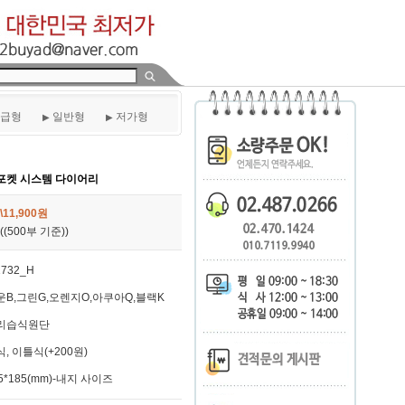
급형
일반형
저가형
▶
▶
 포켓 시스템 다이어리
\11,900원
((500부 기준))
1732_H
라운B,그린G,오렌지O,아쿠아Q,블랙K
태리습식원단
식, 이틀식(+200원)
25*185(mm)-내지 사이즈