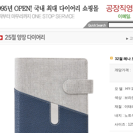
고
▶
32절 레나
개당가격 :
모 델 : HY-
색상 : 브
재질 : 이
내지 : 노트
사이즈 : 1